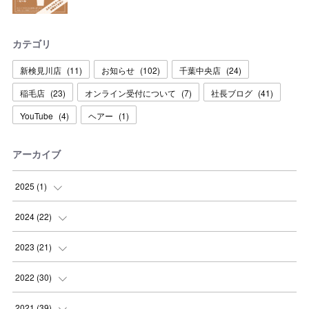
カテゴリ
新検見川店
(
11
)
お知らせ
(
102
)
千葉中央店
(
24
)
稲毛店
(
23
)
オンライン受付について
(
7
)
社長ブログ
(
41
)
YouTube
(
4
)
ヘアー
(
1
)
アーカイブ
2025
(
1
)
(
1
)
2024
(
22
)
(
3
)
2023
(
21
)
(
6
)
(
2
)
2022
(
30
)
(
3
)
(
1
)
(
1
)
2021
(
39
)