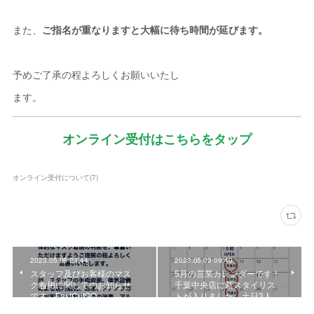
また、
ご指名が重なりますと大幅に待ち時間が延びます。
予めご了承の程よろしくお願いいたし
ます。
オンライン受付はこちらをタップ
オンライン受付について
(
7
)
2023.05.08 23:44
2023.05.03 09:40
スタッフ及びお客様のマス
5月の営業カレンダーです！
ク着用に関してのお知らせ
千葉中央店に新スタイリス
です FastCutSQ
トが入りました、土日3人…