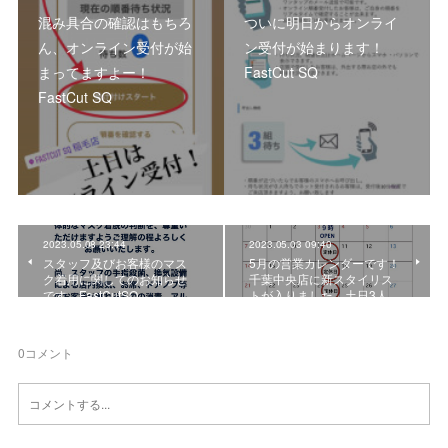
混み具合の確認はもちろ
ついに明日からオンライ
ん、オンライン受付が始
ン受付が始まります！
まってますよー！
FastCut SQ
FastCut SQ
2023.05.08 23:44
2023.05.03 09:40
スタッフ及びお客様のマス
5月の営業カレンダーです！
ク着用に関してのお知らせ
千葉中央店に新スタイリス
です FastCutSQ
トが入りました、土日3人…
0
コメント