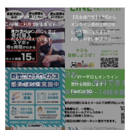
コロナ禍だからこそ、お
【完全保存版】LINEから
手軽に利用できるカット
オンライン受付と呼び出
専門店FastCutSQを選ば
しが可能になりました！
れる方が増えています…
わかりやすい解説アリ…
コロナ禍での営業につい
1／21〜平日もオンライン
て FastCutSQ
受付を開始します！
FastCut SQ