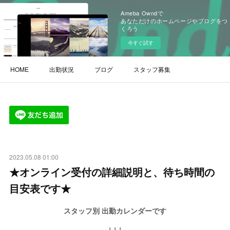
Ameba Owndで
あなただけのホームページやブログをつ
くろう
今すぐ試す
HOME
出勤状況
ブログ
スタッフ募集
2023.05.08 01:00
★オンライン受付の詳細説明と、待ち時間の
目安表です★
スタッフ別 出勤カレンダーです
↓↓↓